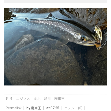
釣り ニジマス 道北 旭川 廃車王
Permalink
by 廃車王
at 07:25
コメント(0)