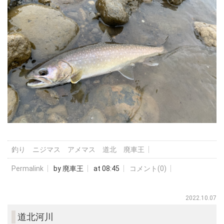
釣り ニジマス アメマス 道北 廃車王
Permalink
by 廃車王
at 08:45
コメント(0)
2022.10.07
道北河川