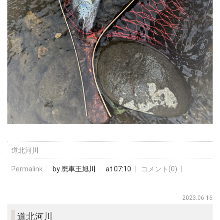
道北河川
Permalink
by 廃車王旭川
at 07:10
コメント(0)
2023.06.16
道北河川