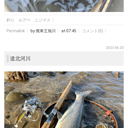
釣り ルアー ニジマス
Permalink
by 廃車王旭川
at 07:45
コメント(0)
2023.06.20
道北河川