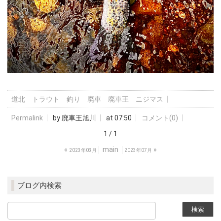
道北 トラウト 釣り 廃車 廃車王 ニジマス
Permalink
by 廃車王旭川
at 07:50
コメント(0)
1 / 1
«
main
»
2023年03月
2023年07月
ブログ内検索