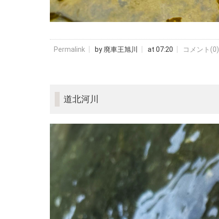
Permalink
by 廃車王旭川
at 07:20
コメント(0)
道北河川