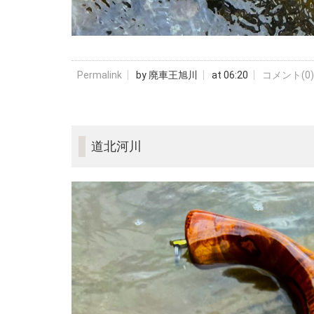
Permalink
by 廃車王旭川
at 06:20
コメント(0)
道北河川