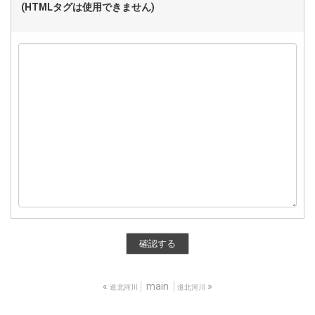
(HTMLタグは使用できません)
«
main
»
道北河川
道北河川